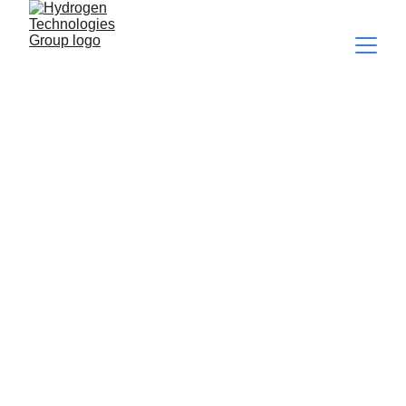
//Analizamos, 
Rediseñamos y 
fabricamos 
nuevas 
soluciones y 
tecnologías para 