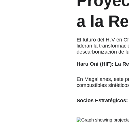
Proyec
a la R
El futuro del H₂V en C
lideran la transformac
descarbonización de la
Haru Oni (HIF): La Re
En Magallanes, este pro
combustibles sintétic
Socios Estratégicos: